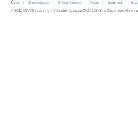
Úvod
|
O spoločnosti
|
Princíp činnosti
|
Akcie
|
Sortiment
|
E-o
© 2021 CEVYS spol. s r.o. - Výhradný dovozca CVS HUSKY na Slovensko. Všetky 