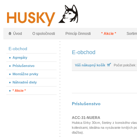
Úvod
O spoločnosti
Princíp činnosti
* Akcie *
Sorti
E-obchod
E-obchod
Agregáty
Váš nákupný košík
Počet položiek:
Príslušenstvo
Montážne prvky
Náhradné diely
* Akcie *
Príslušenstvo
ACC-31-NUERA
Hubica šírky 30cm, štetiny z konského vlas
kolieskami, ideálna na vysávanie tvrdých po
dlažba).