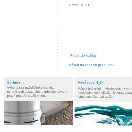
Cena:
19,07 €
Pridať do košíka
Návrat na zoznam produktov
Sortiment
Vysávače H
O
2
Vyberte si z našej širokej ponuky
Vďaka jedinečným vlastnostiam vody
centrálnych vysávačov a príslušenstva to
najnovším technológiám je teraz vysá
pravé pre vás a váš domov.
jednoduchšie a zdravšie.