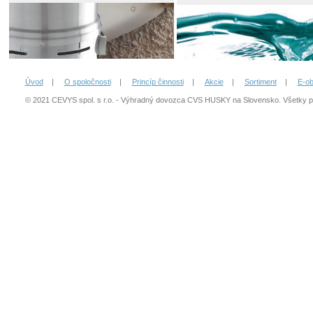
Úvod
|
O spoločnosti
|
Princíp činnosti
|
Akcie
|
Sortiment
|
E-o
© 2021 CEVYS spol. s r.o. - Výhradný dovozca CVS HUSKY na Slovensko. Všetky 