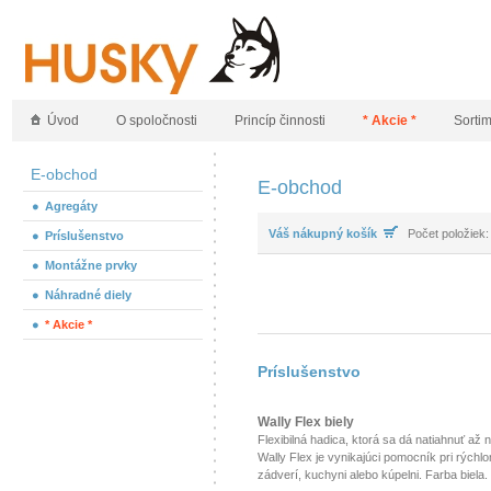
Úvod
O spoločnosti
Princíp činnosti
* Akcie *
Sorti
E-obchod
E-obchod
Agregáty
Váš nákupný košík
Počet položiek:
Príslušenstvo
Montážne prvky
Náhradné diely
* Akcie *
Príslušenstvo
Wally Flex biely
Flexibilná hadica, ktorá sa dá natiahnuť až 
Wally Flex je vynikajúci pomocník pri rýchl
zádverí, kuchyni alebo kúpelni. Farba biela.