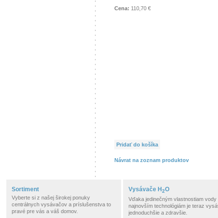
Cena:
110,70 €
Pridať do košíka
Návrat na zoznam produktov
Sortiment
Vysávače H
O
2
Vyberte si z našej širokej ponuky
Vďaka jedinečným vlastnostiam vody
centrálnych vysávačov a príslušenstva to
najnovším technológiám je teraz vysá
pravé pre vás a váš domov.
jednoduchšie a zdravšie.