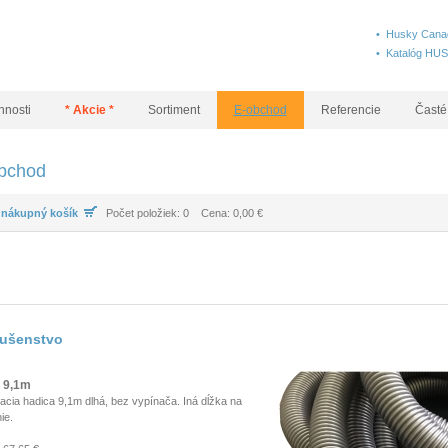
• Husky Canad
• Katalóg HU
nnosti
* Akcie *
Sortiment
E-obchod
Referencie
Časté
bchod
 nákupný košík
Počet položiek: 0 Cena: 0,00 €
lušenstvo
 9,1m
cia hadica 9,1m dlhá, bez vypínača. Iná dĺžka na
ie.