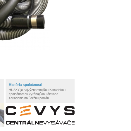
História spoločnosti
HUSKY je najvýznamnejšou Kanadskou
spoločnosťou vyrábajúcou čistiace
zariadenia na údržbu podláh.