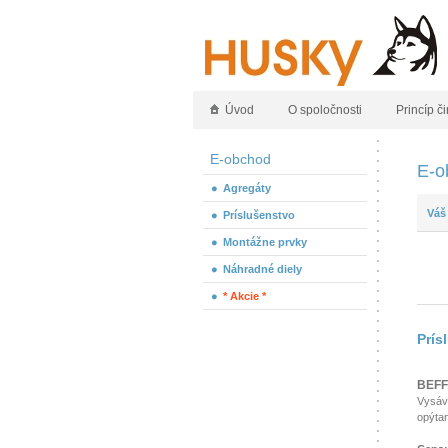
Úvod
O spoločnosti
Princíp či
E-obchod
E-o
Agregáty
Váš
Príslušenstvo
Montážne prvky
Náhradné diely
* Akcie *
Prís
BEFF
Vysáva
opýtan