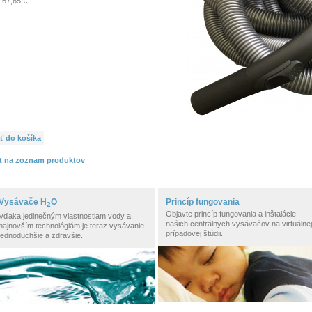
67,65 €
ť do košíka
t na zoznam produktov
Vysávače H
O
Princíp fungovania
2
Objavte princíp fungovania a inštalácie
Vďaka jedinečným vlastnostiam vody a
našich centrálnych vysávačov na virtuálnej
najnovším technológiám je teraz vysávanie
prípadovej štúdii.
jednoduchšie a zdravšie.