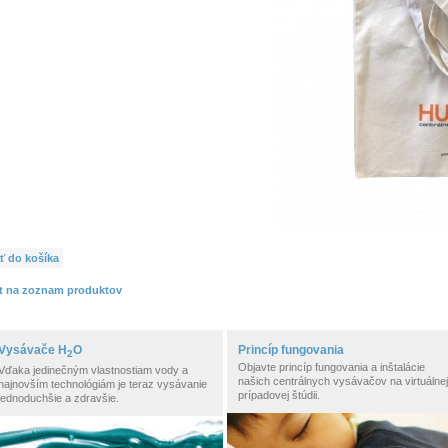
ť do košíka
t na zoznam produktov
Vysávače H
O
Princíp fungovania
2
Objavte princíp fungovania a inštalácie
Vďaka jedinečným vlastnostiam vody a
našich centrálnych vysávačov na virtuálnej
najnovším technológiám je teraz vysávanie
prípadovej štúdii.
jednoduchšie a zdravšie.