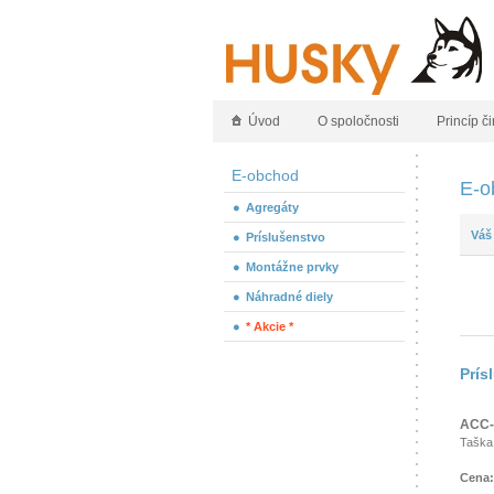
Úvod
O spoločnosti
Princíp či
E-obchod
E-o
Agregáty
Váš
Príslušenstvo
Montážne prvky
Náhradné diely
* Akcie *
Prís
ACC-
Taška
Cena: