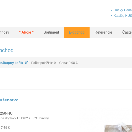
• Husky Canad
• Katalóg HU
nnosti
* Akcie *
Sortiment
E-obchod
Referencie
Časté
bchod
 nákupný košík
Počet položiek: 0 Cena: 0,00 €
lušenstvo
250-HU
 na doplnky HUSKY z ECO bavlny
7,69 €