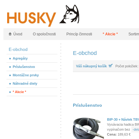
Úvod
O spoločnosti
Princíp činnosti
* Akcie *
Sorti
E-obchod
E-obchod
Agregáty
Váš nákupný košík
Počet položiek:
Príslušenstvo
Montážne prvky
Náhradné diely
* Akcie *
Príslušenstvo
BIP-30 + Návlek T
Vysávacia hadica BIP
vypínačom bez
-deta
Cena:
189,63 €