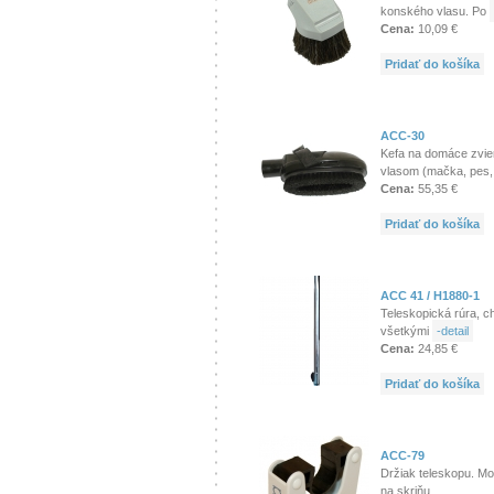
konského vlasu. Po
Cena:
10,09 €
Pridať do košíka
ACC-30
Kefa na domáce zvie
vlasom (mačka, pes
Cena:
55,35 €
Pridať do košíka
ACC 41 / H1880-1
Teleskopická rúra, c
všetkými
-detail
Cena:
24,85 €
Pridať do košíka
ACC-79
Držiak teleskopu. Mo
na skriňu.