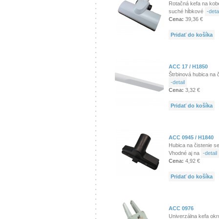
Rotačná kefa na kob
suché hĺbkové
-detai
Cena:
39,36 €
Pridať do košíka
ACC 17 / H1850
Štrbinová hubica na 
-detail
Cena:
3,32 €
Pridať do košíka
ACC 0945 / H1840
Hubica na čistenie s
Vhodné aj na
-detail
Cena:
4,92 €
Pridať do košíka
ACC 0976
Univerzálna kefa okrú