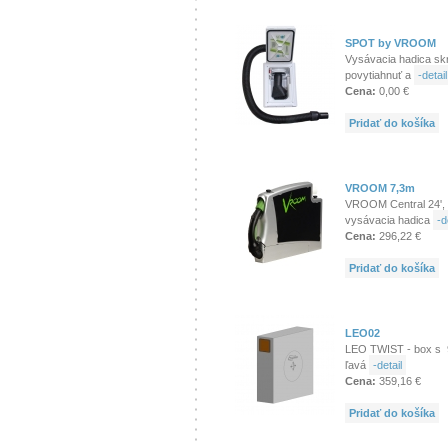
SPOT by VROOM
Vysávacia hadica skr
povytiahnuť a
-detail
Cena:
0,00 €
Pridať do košíka
VROOM 7,3m
VROOM Central 24', 
vysávacia hadica
-d
Cena:
296,22 €
Pridať do košíka
LEO02
LEO TWIST - box s 9
ľavá
-detail
Cena:
359,16 €
Pridať do košíka