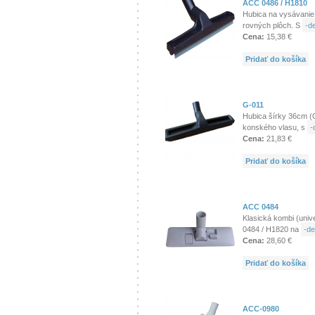
ACC 0486 / H1810
Hubica na vysávanie
rovných plôch. S
-de
Cena:
15,38 €
Pridať do košíka
G-011
Hubica šírky 36cm (G
konského vlasu, s
-
Cena:
21,83 €
Pridať do košíka
ACC 0484
Klasická kombi (univ
0484 / H1820 na
-de
Cena:
28,60 €
Pridať do košíka
ACC-0980