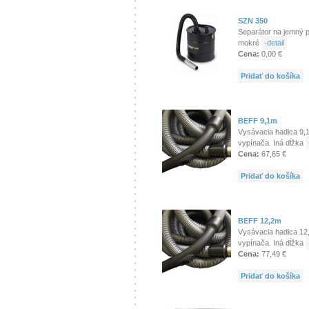
SZN 350
Separátor na jemný p
mokré
-detail
Cena:
0,00 €
Pridať do košíka
BEFF 9,1m
Vysávacia hadica 9,1
vypínača. Iná dĺžka
Cena:
67,65 €
Pridať do košíka
BEFF 12,2m
Vysávacia hadica 12
vypínača. Iná dĺžka
Cena:
77,49 €
Pridať do košíka