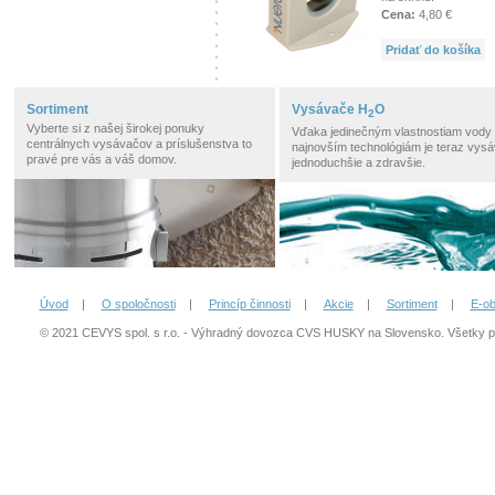
Cena:
4,80 €
Pridať do košíka
Sortiment
Vysávače H
O
2
Vyberte si z našej širokej ponuky
Vďaka jedinečným vlastnostiam vody
centrálnych vysávačov a príslušenstva to
najnovším technológiám je teraz vysá
pravé pre vás a váš domov.
jednoduchšie a zdravšie.
Úvod
|
O spoločnosti
|
Princíp činnosti
|
Akcie
|
Sortiment
|
E-o
© 2021 CEVYS spol. s r.o. - Výhradný dovozca CVS HUSKY na Slovensko. Všetky 