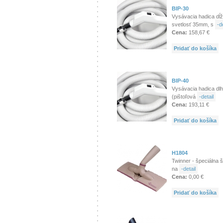
BIP-30
Vysávacia hadica dĺž
svetlosť 35mm, s
-de
Cena:
158,67 €
Pridať do košíka
BIP-40
Vysávacia hadica dlh
(pištoľová
-detail
Cena:
193,11 €
Pridať do košíka
H1804
Twinner - špeciálna 
na
-detail
Cena:
0,00 €
Pridať do košíka