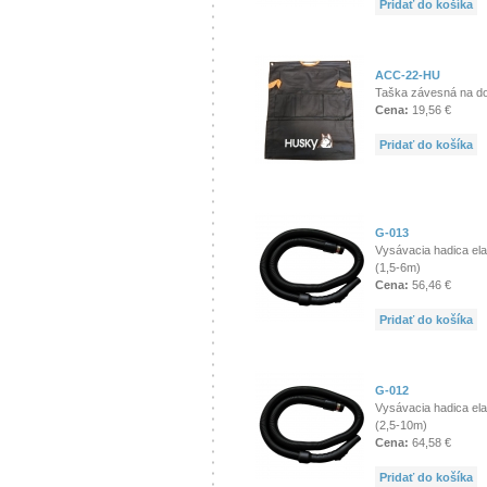
Pridať do košíka
ACC-22-HU
Taška závesná na d
Cena:
19,56 €
Pridať do košíka
G-013
Vysávacia hadica ela
(1,5-6m)
Cena:
56,46 €
Pridať do košíka
G-012
Vysávacia hadica ela
(2,5-10m)
Cena:
64,58 €
Pridať do košíka