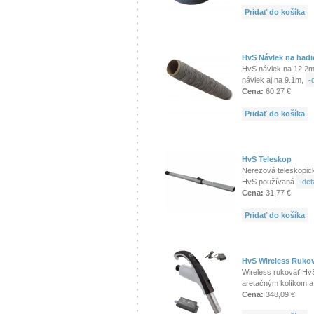
Pridať do košíka
HvS Návlek na hadi
HvS návlek na 12.2m
návlek aj na 9.1m,
-d
Cena:
60,27 €
Pridať do košíka
HvS Teleskop
Nerezová teleskopic
HvS používaná
-deta
Cena:
31,77 €
Pridať do košíka
HvS Wireless Ruko
Wireless rukoväť Hv
aretačným kolíkom a
Cena:
348,09 €