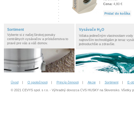
Cena:
4,80 €
Pridať do košíka
Sortiment
Vysávače H
O
2
Vyberte si z našej širokej ponuky
Vďaka jedinečným vlastnostiam vody
centrálnych vysávačov a príslušenstva to
najnovším technológiám je teraz vysá
pravé pre vás a váš domov.
jednoduchšie a zdravšie.
Úvod
|
O spoločnosti
|
Princíp činnosti
|
Akcie
|
Sortiment
|
E-o
© 2021 CEVYS spol. s r.o. - Výhradný dovozca CVS HUSKY na Slovensko. Všetky 