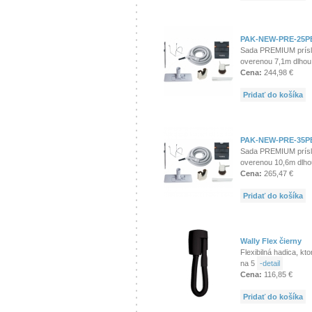
PAK-NEW-PRE-25P
Sada PREMIUM prísl
overenou 7,1m dlho
Cena:
244,98 €
Pridať do košíka
PAK-NEW-PRE-35P
Sada PREMIUM prísl
overenou 10,6m dlh
Cena:
265,47 €
Pridať do košíka
Wally Flex čierny
Flexibilná hadica, kt
na 5
-detail
Cena:
116,85 €
Pridať do košíka