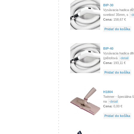
BIP-30
Vysávacia hadica dĺž
svetlosť 35mm, s
-de
Cena:
158,67 €
Pridať do košíka
BIP-40
Vysávacia hadica dlh
(pištoľová
-detail
Cena:
193,11 €
Pridať do košíka
H1804
Twinner - špeciálna 
na
-detail
Cena:
0,00 €
Pridať do košíka