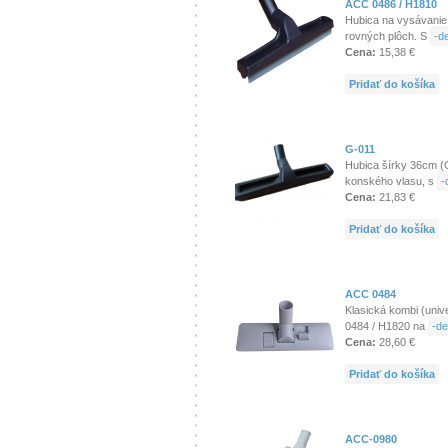
ACC 0486 / H1810
Hubica na vysávanie
rovných plôch. S
-de
Cena:
15,38 €
Pridať do košíka
G-011
Hubica šírky 36cm (G
konského vlasu, s
-
Cena:
21,83 €
Pridať do košíka
ACC 0484
Klasická kombi (univ
0484 / H1820 na
-de
Cena:
28,60 €
Pridať do košíka
ACC-0980