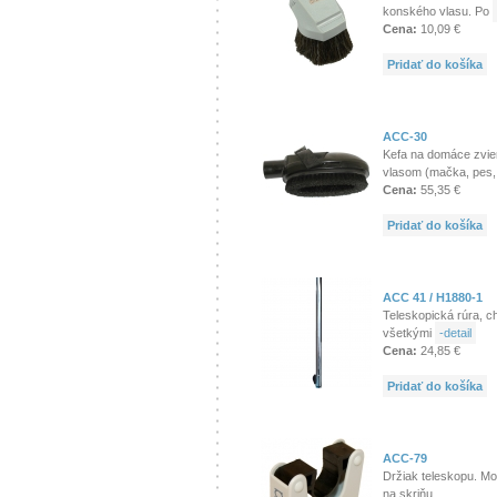
konského vlasu. Po
Cena:
10,09 €
Pridať do košíka
ACC-30
Kefa na domáce zvie
vlasom (mačka, pes
Cena:
55,35 €
Pridať do košíka
ACC 41 / H1880-1
Teleskopická rúra, c
všetkými
-detail
Cena:
24,85 €
Pridať do košíka
ACC-79
Držiak teleskopu. Mo
na skriňu.