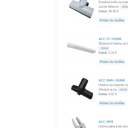
Rotačná kefa na kob
suché hĺbkové
-detai
Cena:
39,36 €
Pridať do košíka
ACC 17 / H1850
Štrbinová hubica na 
-detail
Cena:
3,32 €
Pridať do košíka
ACC 0945 / H1840
Hubica na čistenie s
Vhodné aj na
-detail
Cena:
4,92 €
Pridať do košíka
ACC 0976
Univerzálna kefa okrú