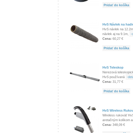
Pridať do košíka
HvS Návlek na hadi
HvS návlek na 12.2m
návlek aj na 9.1m,
-d
Cena:
60,27 €
Pridať do košíka
HvS Teleskop
Nerezová teleskopic
HvS používaná
-deta
Cena:
31,77 €
Pridať do košíka
HvS Wireless Ruko
Wireless rukoväť Hv
aretačným kolíkom a
Cena:
348,09 €