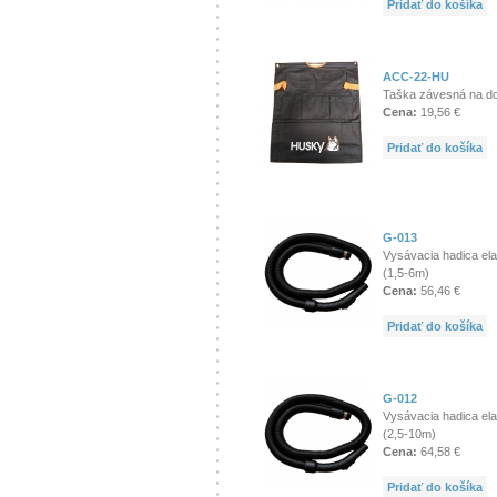
Pridať do košíka
ACC-22-HU
Taška závesná na d
Cena:
19,56 €
Pridať do košíka
G-013
Vysávacia hadica ela
(1,5-6m)
Cena:
56,46 €
Pridať do košíka
G-012
Vysávacia hadica ela
(2,5-10m)
Cena:
64,58 €
Pridať do košíka