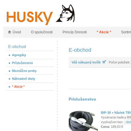
Úvod
O spoločnosti
Princíp činnosti
* Akcie *
Sorti
E-obchod
E-obchod
Agregáty
Váš nákupný košík
Počet položiek:
Príslušenstvo
Montážne prvky
Náhradné diely
* Akcie *
Príslušenstvo
BIP-30 + Návlek T
Vysávacia hadica BIP
vypínačom bez
-deta
Cena:
189,63 €