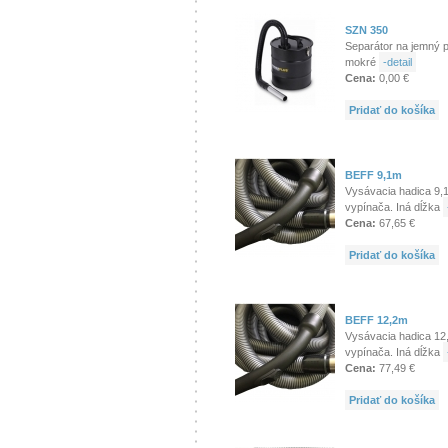
SZN 350
Separátor na jemný p
mokré
-detail
Cena:
0,00 €
Pridať do košíka
BEFF 9,1m
Vysávacia hadica 9,1
vypínača. Iná dĺžka
Cena:
67,65 €
Pridať do košíka
BEFF 12,2m
Vysávacia hadica 12
vypínača. Iná dĺžka
Cena:
77,49 €
Pridať do košíka