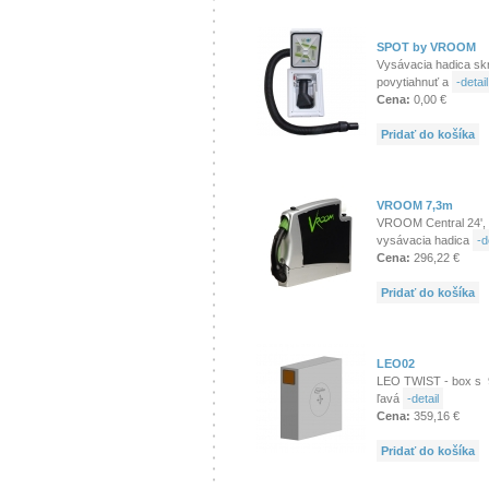
SPOT by VROOM
Vysávacia hadica skr
povytiahnuť a
-detail
Cena:
0,00 €
Pridať do košíka
VROOM 7,3m
VROOM Central 24', 
vysávacia hadica
-d
Cena:
296,22 €
Pridať do košíka
LEO02
LEO TWIST - box s 9
ľavá
-detail
Cena:
359,16 €
Pridať do košíka