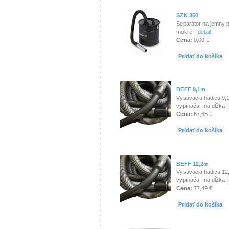
SZN 350
Separátor na jemný p
mokré
-detail
Cena:
0,00 €
Pridať do košíka
BEFF 9,1m
Vysávacia hadica 9,1
vypínača. Iná dĺžka
Cena:
67,65 €
Pridať do košíka
BEFF 12,2m
Vysávacia hadica 12
vypínača. Iná dĺžka
Cena:
77,49 €
Pridať do košíka