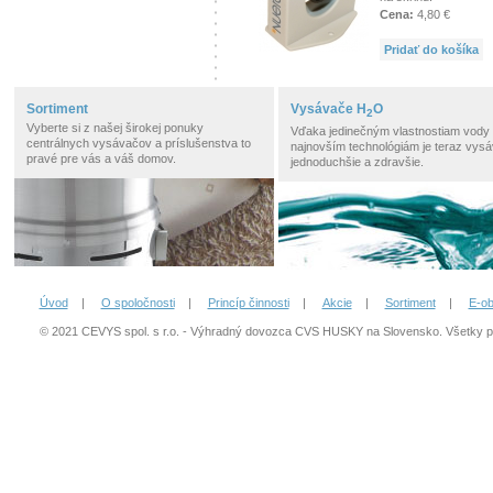
Cena:
4,80 €
Pridať do košíka
Sortiment
Vysávače H
O
2
Vyberte si z našej širokej ponuky
Vďaka jedinečným vlastnostiam vody
centrálnych vysávačov a príslušenstva to
najnovším technológiám je teraz vysá
pravé pre vás a váš domov.
jednoduchšie a zdravšie.
Úvod
|
O spoločnosti
|
Princíp činnosti
|
Akcie
|
Sortiment
|
E-o
© 2021 CEVYS spol. s r.o. - Výhradný dovozca CVS HUSKY na Slovensko. Všetky 