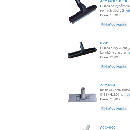
ACC 0486 / H1810
Hubica na vysávanie
rovných plôch. S
-de
Cena:
15,38 €
Pridať do košíka
G-011
Hubica šírky 36cm (G
konského vlasu, s
-
Cena:
21,83 €
Pridať do košíka
ACC 0484
Klasická kombi (univ
0484 / H1820 na
-de
Cena:
28,60 €
Pridať do košíka
ACC-0980