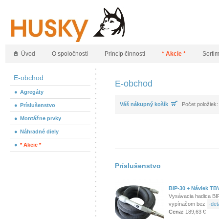
Úvod
O spoločnosti
Princíp činnosti
* Akcie *
Sorti
E-obchod
E-obchod
Agregáty
Váš nákupný košík
Počet položiek:
Príslušenstvo
Montážne prvky
Náhradné diely
* Akcie *
Príslušenstvo
BIP-30 + Návlek T
Vysávacia hadica BIP
vypínačom bez
-deta
Cena:
189,63 €