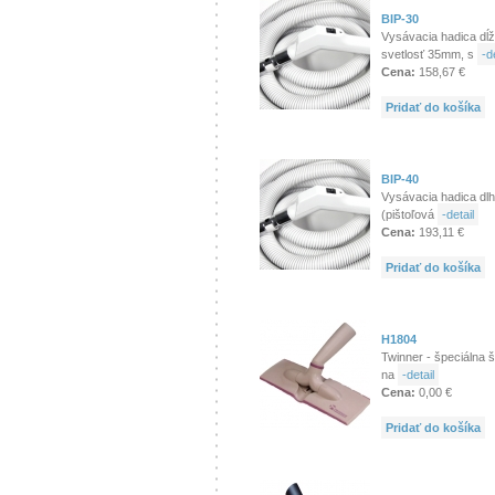
BIP-30
Vysávacia hadica dĺž
svetlosť 35mm, s
-de
Cena:
158,67 €
Pridať do košíka
BIP-40
Vysávacia hadica dlh
(pištoľová
-detail
Cena:
193,11 €
Pridať do košíka
H1804
Twinner - špeciálna 
na
-detail
Cena:
0,00 €
Pridať do košíka