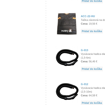
Pridať do košíka
ACC-22-HU
Taška závesná na d
Cena:
19,56 €
Pridať do košíka
G-013
Vysávacia hadica ela
(1,5-6m)
Cena:
56,46 €
Pridať do košíka
G-012
Vysávacia hadica ela
(2,5-10m)
Cena:
64,58 €
Pridať do košíka