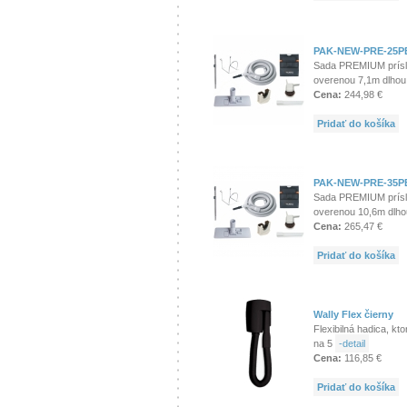
PAK-NEW-PRE-25P
Sada PREMIUM prísl
overenou 7,1m dlho
Cena:
244,98 €
Pridať do košíka
PAK-NEW-PRE-35P
Sada PREMIUM prísl
overenou 10,6m dlh
Cena:
265,47 €
Pridať do košíka
Wally Flex čierny
Flexibilná hadica, kt
na 5
-detail
Cena:
116,85 €
Pridať do košíka