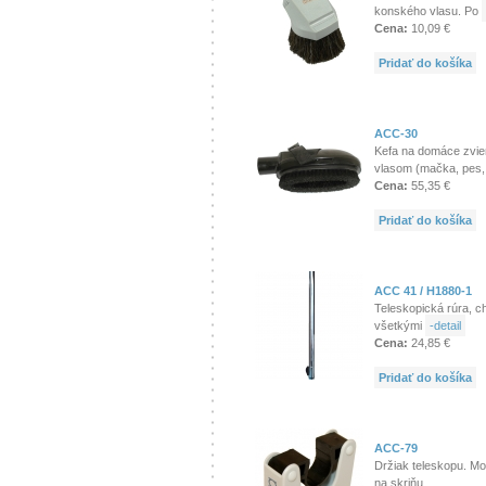
konského vlasu. Po
Cena:
10,09 €
Pridať do košíka
ACC-30
Kefa na domáce zvie
vlasom (mačka, pes
Cena:
55,35 €
Pridať do košíka
ACC 41 / H1880-1
Teleskopická rúra, c
všetkými
-detail
Cena:
24,85 €
Pridať do košíka
ACC-79
Držiak teleskopu. Mo
na skriňu.