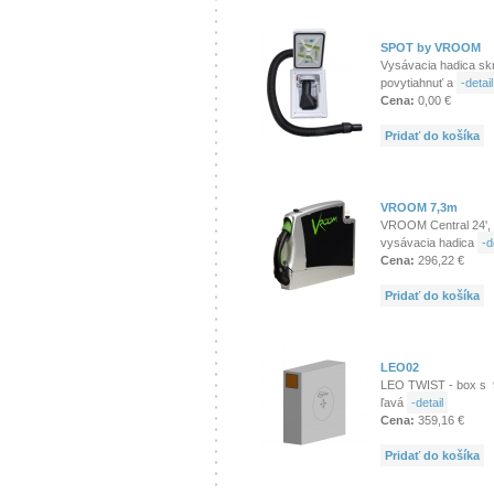
SPOT by VROOM
Vysávacia hadica skr
povytiahnuť a
-detail
Cena:
0,00 €
Pridať do košíka
VROOM 7,3m
VROOM Central 24', 
vysávacia hadica
-d
Cena:
296,22 €
Pridať do košíka
LEO02
LEO TWIST - box s 9
ľavá
-detail
Cena:
359,16 €
Pridať do košíka