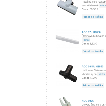
Rotačná kefa na kob
suché hĺbkové
-detai
Cena:
39,36 €
Pridať do košíka
ACC 17 / H1850
Štrbinová hubica na 
-detail
Cena:
3,32 €
Pridať do košíka
ACC 0945 / H1840
Hubica na čistenie s
Vhodné aj na
-detail
Cena:
4,92 €
Pridať do košíka
ACC 0976
Univerzálna kefa okrú