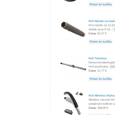
Pridať do košíka
HvS Návlek na hadi
HvS návlek na 12.2m
návlek aj na 9.1m,
-d
Cena:
60,27 €
Pridať do košíka
HvS Teleskop
Nerezová teleskopic
HvS používaná
-deta
Cena:
31,77 €
Pridať do košíka
HvS Wireless Ruko
Wireless rukoväť Hv
aretačným kolíkom a
Cena:
348,09 €