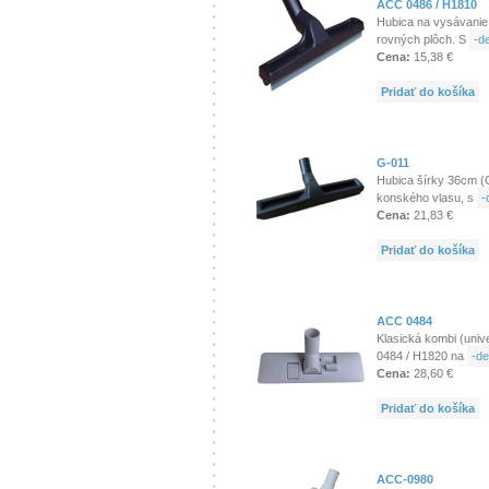
ACC 0486 / H1810
Hubica na vysávanie
rovných plôch. S
-de
Cena:
15,38 €
Pridať do košíka
G-011
Hubica šírky 36cm (G
konského vlasu, s
-
Cena:
21,83 €
Pridať do košíka
ACC 0484
Klasická kombi (univ
0484 / H1820 na
-de
Cena:
28,60 €
Pridať do košíka
ACC-0980