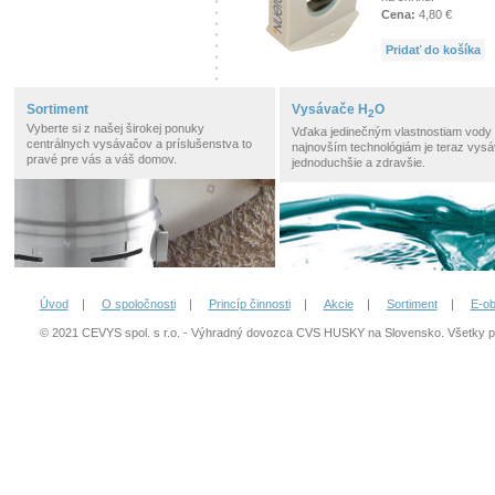
Cena:
4,80 €
Pridať do košíka
Sortiment
Vysávače H
O
2
Vyberte si z našej širokej ponuky
Vďaka jedinečným vlastnostiam vody
centrálnych vysávačov a príslušenstva to
najnovším technológiám je teraz vysá
pravé pre vás a váš domov.
jednoduchšie a zdravšie.
Úvod
|
O spoločnosti
|
Princíp činnosti
|
Akcie
|
Sortiment
|
E-o
© 2021 CEVYS spol. s r.o. - Výhradný dovozca CVS HUSKY na Slovensko. Všetky 