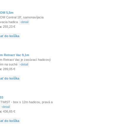
OM 5,5m
M Central 18', samonavíjacia
vacia hadica
-detail
a:
255,23 €
dať do košíka
m Retract Vac 9,1m
m Retract Vac je zasúvací hadicový
ém na suché
-detail
a:
289,05 €
dať do košíka
03
TWIST - box s 12m hadicou, pravá a
-detail
a:
436,65 €
dať do košíka