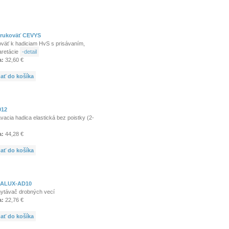
rukoväť CEVYS
väť k hadiciam HvS s prisávaním,
aretácie
-detail
a:
32,60 €
dať do košíka
012
vacia hadica elastická bez poistky (2-
a:
44,28 €
dať do košíka
ALUX-AD10
ytávač drobných vecí
a:
22,76 €
dať do košíka