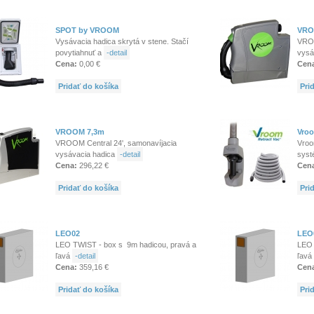
SPOT by VROOM
VRO
Vysávacia hadica skrytá v stene. Stačí
VROO
povytiahnuť a
-detail
vysá
Cena:
0,00 €
Cen
Pridať do košíka
Pri
VROOM 7,3m
Vroo
VROOM Central 24', samonavíjacia
Vroo
vysávacia hadica
-detail
syst
Cena:
296,22 €
Cen
Pridať do košíka
Pri
LEO02
LEO
LEO TWIST - box s 9m hadicou, pravá a
LEO 
ľavá
-detail
ľavá
Cena:
359,16 €
Cen
Pridať do košíka
Pri