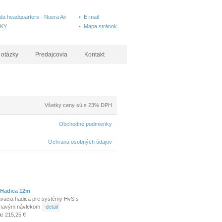
a headquarters - Nuera Air
• E-mail
SKY
• Mapa stránok
 otázky
Predajcovia
Kontakt
Všetky ceny sú s 23% DPH
Obchodné podmienky
Ochrana osobných údajov
Hadica 12m
vacia hadica pre systémy HvS s
iehavým návlekom
-detail
a:
215,25 €