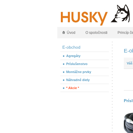
Úvod
O spoločnosti
Princíp či
E-obchod
E-o
Agregáty
Váš
Príslušenstvo
Montážne prvky
Náhradné diely
* Akcie *
Prís