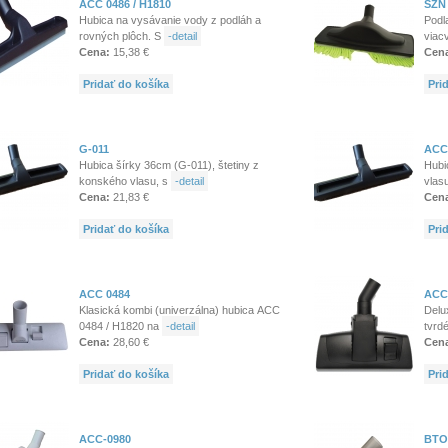
ACC 0486 / H1810
SZN
Hubica na vysávanie vody z podláh a
Podl
rovných plôch. S
-detail
viac
Cena:
15,38 €
Cen
Pridať do košíka
Pri
G-011
ACC
Hubica šírky 36cm (G-011), štetiny z
Hubi
konského vlasu, s
-detail
vlas
Cena:
21,83 €
Cen
Pridať do košíka
Pri
ACC 0484
ACC
Klasická kombi (univerzálna) hubica ACC
Delu
0484 / H1820 na
-detail
tvrd
Cena:
28,60 €
Cen
Pridať do košíka
Pri
ACC-0980
BTO