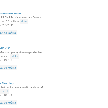
-NEW-PRE-30PBL
 PREMIUM príslušenstva s časom
enou 9,1m dlhou
-detail
a:
255,23 €
dať do košíka
-PAK-30
lušenstvo pre vysávanie garáže, 9m
 hadica +
-detail
a:
113,78 €
dať do košíka
y Flex biely
bilná hadica, ktorá sa dá natiahnuť až
-detail
a:
110,70 €
dať do košíka