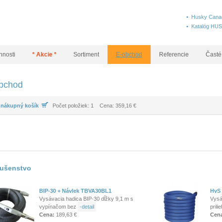
• Husky Canad
• Katalóg HU
nnosti
* Akcie *
Sortiment
E-obchod
Referencie
Časté
bchod
 nákupný košík
Počet položiek: 1 Cena: 359,16 €
lušenstvo
BIP-30 + Návlek TBVA30BL1
HvS 
Vysávacia hadica BIP-30 dĺžky 9,1 m s
Vysá
vypínačom bez
-detail
pril
Cena:
189,63 €
Cen