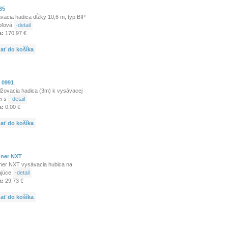
35
vacia hadica dĺžky 10,6 m, typ BIP
toľová
-detail
a:
170,97 €
dať do košíka
 0991
lžovacia hadica (3m) k vysávacej
ci s
-detail
a:
0,00 €
dať do košíka
ner NXT
ner NXT vysávacia hubica na
ajúce
-detail
a:
29,73 €
dať do košíka