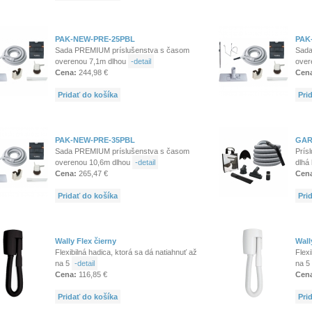
PAK-NEW-PRE-25PBL
PAK
Sada PREMIUM príslušenstva s časom
Sada
overenou 7,1m dlhou
-detail
over
Cena:
244,98 €
Cen
Pridať do košíka
Pri
PAK-NEW-PRE-35PBL
GAR
Sada PREMIUM príslušenstva s časom
Prís
overenou 10,6m dlhou
-detail
dlhá
Cena:
265,47 €
Cen
Pridať do košíka
Pri
Wally Flex čierny
Wall
Flexibilná hadica, ktorá sa dá natiahnuť až
Flexi
na 5
-detail
na 5
Cena:
116,85 €
Cen
Pridať do košíka
Pri