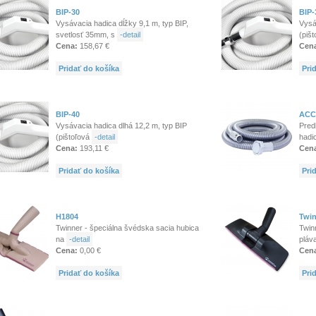
BIP-30
BIP-
Vysávacia hadica dĺžky 9,1 m, typ BIP,
Vysá
svetlosť 35mm, s
-detail
(piš
Cena:
158,67 €
Cen
Pridať do košíka
Pri
BIP-40
ACC
Vysávacia hadica dlhá 12,2 m, typ BIP
Pred
(pištoľová
-detail
hadi
Cena:
193,11 €
Cen
Pridať do košíka
Pri
H1804
Twin
Twinner - špeciálna švédska sacia hubica
Twin
na
-detail
pláv
Cena:
0,00 €
Cen
Pridať do košíka
Pri