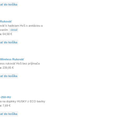
dať do košíka
 Rukoväť
väť k hadiciam HvS s aretáciou a
ávaním
-detail
a:
64,58 €
dať do košíka
Wireless Rukoväť
less rukoväť HvS bez príjímača
a:
239,85 €
dať do košíka
-250-HU
a na doplnky HUSKY z ECO bavlny
a:
7,69 €
dať do košíka