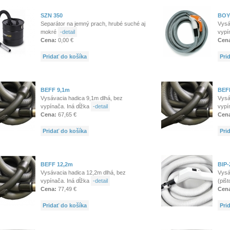
SZN 350
BOY
Separátor na jemný prach, hrubé suché aj
Vysá
mokré
-detail
vypí
Cena:
0,00 €
Cen
Pridať do košíka
Pri
BEFF 9,1m
BEF
Vysávacia hadica 9,1m dlhá, bez
Vysá
vypínača. Iná dĺžka
-detail
vypí
Cena:
67,65 €
Cen
Pridať do košíka
Pri
BEFF 12,2m
BIP-
Vysávacia hadica 12,2m dlhá, bez
Vysá
vypínača. Iná dĺžka
-detail
(piš
Cena:
77,49 €
Cen
Pridať do košíka
Pri