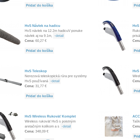
Pridať do košíka
Pri
HvS Návlek na hadicu
HvS
HvS návlek na 12.2m hadicuV ponuke
Ruko
návlek aj na 9.1m,
-detail
pris
Cena:
60,27 €
Cen
Pridať do košíka
Pri
HvS Teleskop
HvS 
Nerezová teleskopická rúra pre systémy
Wire
HvS používaná
-detail
Cen
Cena:
31,77 €
Pri
Pridať do košíka
HvS Wireless Rukoväť Komplet
ACC
Wireless rukoväť HvS s poistným
Tašk
aretačným kolíkom a s
-detail
Cen
Cena:
348,09 €
Pri