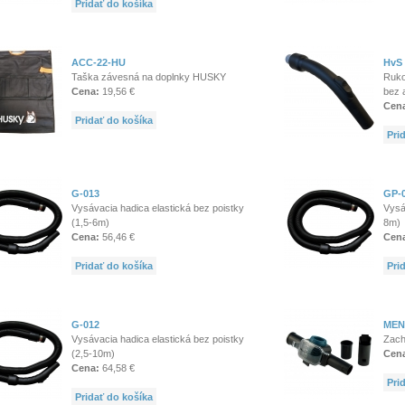
Pridať do košíka
ACC-22-HU
HvS 
Taška závesná na doplnky HUSKY
Ruko
Cena:
19,56 €
bez 
Cen
Pridať do košíka
Pri
G-013
GP-
Vysávacia hadica elastická bez poistky
Vysá
(1,5-6m)
8m)
Cena:
56,46 €
Cen
Pridať do košíka
Pri
G-012
MEN
Vysávacia hadica elastická bez poistky
Zach
(2,5-10m)
Cen
Cena:
64,58 €
Pri
Pridať do košíka