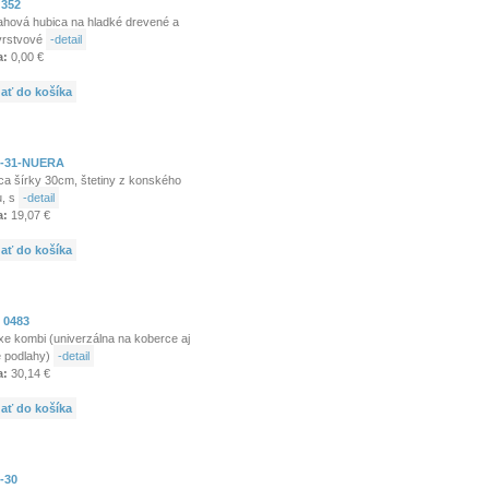
 352
ahová hubica na hladké drevené a
vrstvové
-detail
a:
0,00 €
dať do košíka
-31-NUERA
ca šírky 30cm, štetiny z konského
u, s
-detail
a:
19,07 €
dať do košíka
 0483
xe kombi (univerzálna na koberce aj
é podlahy)
-detail
a:
30,14 €
dať do košíka
-30