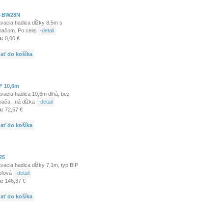
-BW28N
vacia hadica dĺžky 8,5m s
načom. Po celej
-detail
a:
0,00 €
dať do košíka
F 10,6m
vacia hadica 10,6m dlhá, bez
nača. Iná dĺžka
-detail
a:
72,57 €
dať do košíka
25
vacia hadica dĺžky 7,1m, typ BIP
toľová
-detail
a:
146,37 €
dať do košíka